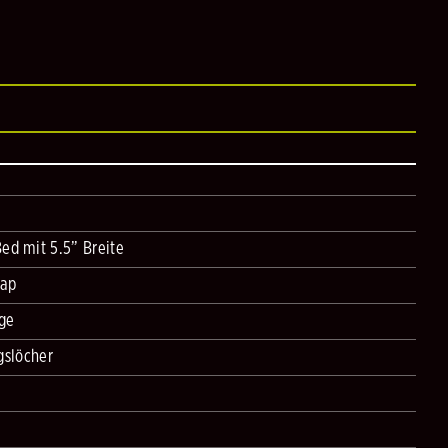
d mit 5.5” Breite
rap
dge
gslöcher