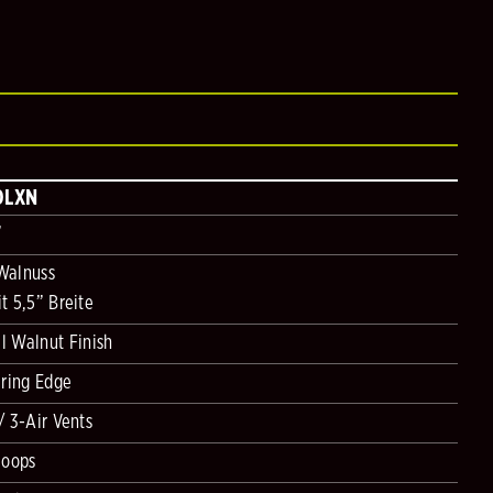
0LXN
”
Walnuss
 5,5” Breite
l Walnut Finish
ring Edge
 3-Air Vents
Hoops