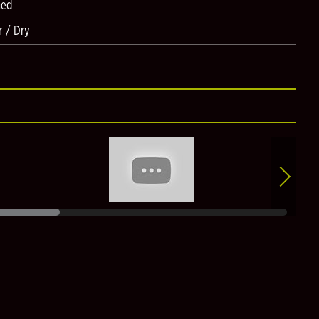
hed
 / Dry