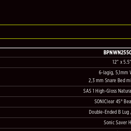
BPNWN255
12” x 5.5
6-lagig, 5,1mm 
2,3 mm Snare Bed mit
SAS 1 High-Gloss Natura
SONIClear 45° Bea
Double-Ended B Lug /
Sonic Saver 