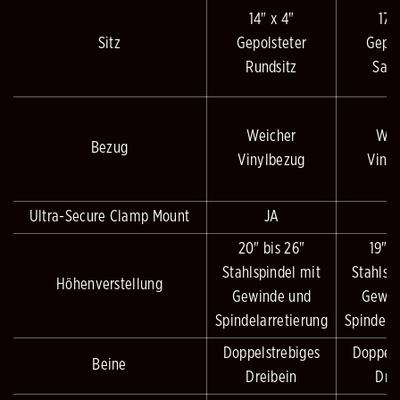
14" x 4"
17"
Sitz
Gepolsteter
Gepol
Rundsitz
Satt
Weicher
Wei
Bezug
Vinylbezug
Viny
Ultra-Secure Clamp Mount
JA
20" bis 26"
19" b
Stahlspindel mit
Stahlsp
Höhenverstellung
Gewinde und
Gewin
Spindelarretierung
Spindela
Doppelstrebiges
Doppels
Beine
Dreibein
Dre