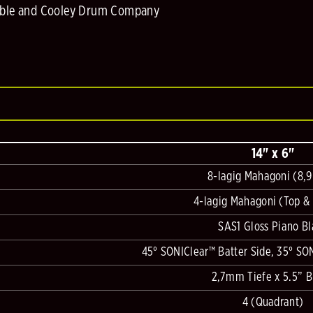
Noble and Cooley Drum Company
14" x 6"
8-lagig Mahagoni (8,
4-lagig Mahagoni (Top &
SAS1 Gloss Piano Bl
45° SONIClear™ Batter Side, 35° SO
2,7mm Tiefe x 5.5” B
4 (Quadrant)