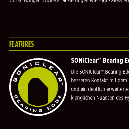
voll schwingen. Dickere Lackierungen wie High-Gloss er
FEATURES
SONIClear™ Bearing 
Die SONIClear™ Bearing Edg
besseren Kontakt mit dem K
und ein deutlich erweitert
klanglichen Nuancen des H