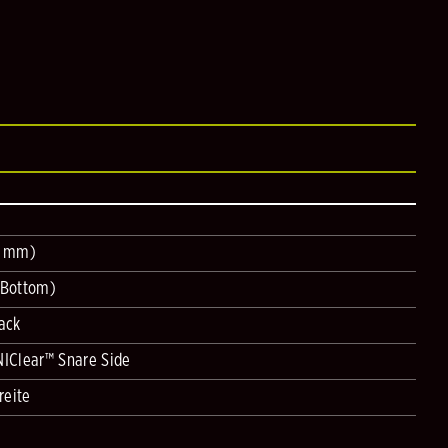
9 mm)
 Bottom)
ack
NIClear™ Snare Side
reite