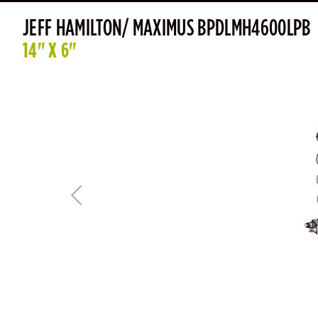
JEFF HAMILTON/ MAXIMUS BPDLMH4600LPB
14" X 6"